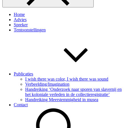
Home
Advies
Spreker
Tentoonstellingen
Publicaties
I wish there was color, I wish there was sound
Verbeelding/Imagination
Handreiking ‘Onderzoek naar sporen van slavernij en
het koloniale verleden in de collectieregistratie’
Handreiking Meerstemmigheid in musea
Contact