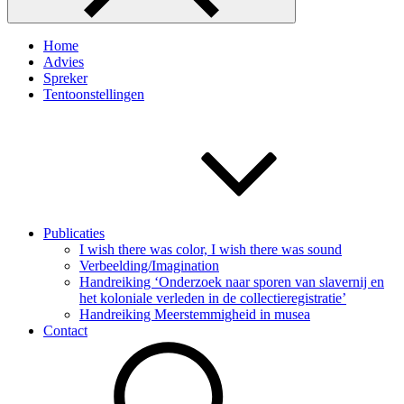
Home
Advies
Spreker
Tentoonstellingen
Publicaties
I wish there was color, I wish there was sound
Verbeelding/Imagination
Handreiking ‘Onderzoek naar sporen van slavernij en
het koloniale verleden in de collectieregistratie’
Handreiking Meerstemmigheid in musea
Contact